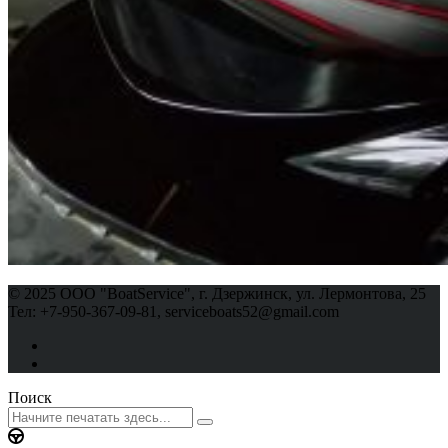
© 2025 ООО "BoatService", г. Дзержинск, ул. Лермонтова, 25
Тел: +7-950-367-09-81, serviceboats52@gmail.com
Поиск