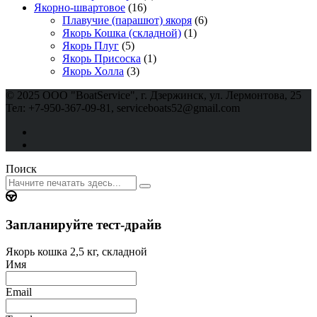
Якорно-швартовое
(16)
Плавучие (парашют) якоря
(6)
Якорь Кошка (складной)
(1)
Якорь Плуг
(5)
Якорь Присоска
(1)
Якорь Холла
(3)
© 2025 ООО "BoatService", г. Дзержинск, ул. Лермонтова, 25
Тел: +7-950-367-09-81, serviceboats52@gmail.com
Поиск
Запланируйте тест-драйв
Якорь кошка 2,5 кг, складной
Имя
Email