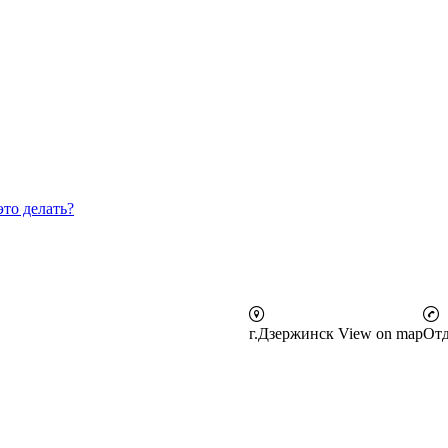
это делать?
г.Дзержинск
View on map
Отд