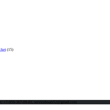
cket
(15)
л: +7-950-367-09-81, serviceboats52@gmail.com