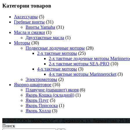
Категории товаров
Аксессуары
(5)
Гребные винты
(31)
Винты Yamaha
(31)
Масла и смазки
(1)
Двухтактные масла
(1)
Моторы
(30)
Подвесные лодочные моторы
(28)
2-х тактные моторы
(25)
2-х тактные лодочные моторы Marinnero
2-х тактные моторы SEA-PRO
(10)
4-х тактные моторы
(3)
4-х тактные моторы Marinnerocket
(3)
Электромоторы
(2)
Якорно-швартовое
(16)
Плавучие (парашют) якоря
(6)
Якорь Кошка (складной)
(1)
Якорь Плуг
(5)
Якорь Присоска
(1)
Якорь Холла
(3)
© 2025 ООО "BoatService", г. Дзержинск, ул. Лермонтова, 25 Те
Поиск